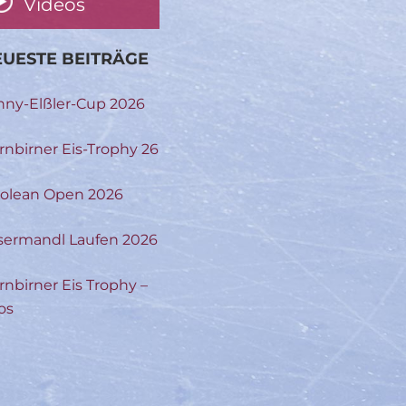
Videos
UESTE BEITRÄGE
nny-Elßler-Cup 2026
rnbirner Eis-Trophy 26
rolean Open 2026
sermandl Laufen 2026
rnbirner Eis Trophy –
os