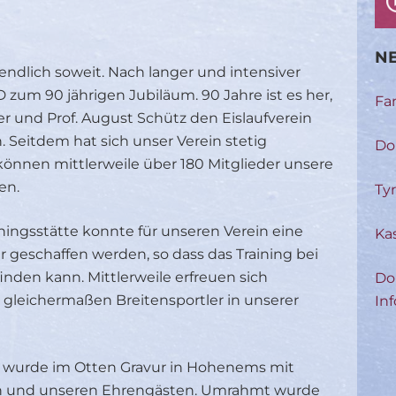
NE
endlich soweit. Nach langer und intensiver
 zum 90 jährigen Jubiläum. 90 Jahre ist es her,
Fa
er und Prof. August Schütz den Eislaufverein
 Seitdem hat sich unser Verein stetig
Do
können mittlerweile über 180 Mitglieder unsere
en.
Ty
iningsstätte konnte für unseren Verein eine
Ka
r geschaffen werden, so dass das Training bei
inden kann. Mittlerweile erfreuen sich
Do
 gleichermaßen Breitensportler in unserer
Inf
 wurde im Otten Gravur in Hohenems mit
rn und unseren Ehrengästen. Umrahmt wurde