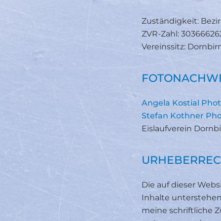
Zuständigkeit: Bez
ZVR-Zahl: 30366626
Vereinssitz: Dornbir
FOTONACHWE
Angela Kostial Pho
Stefan Kothner Ph
Eislaufverein Dornb
URHEBERREC
Die auf dieser Websi
Inhalte unterstehe
meine schriftliche Z