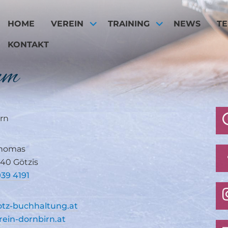
HOME
VEREIN
TRAINING
NEWS
T
KONTAKT
um
irn
Thomas
840 Götzis
939 4191
otz-buchhaltung.at
rein-dornbirn.at