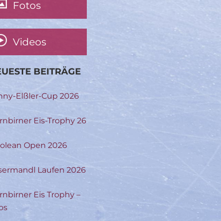
Fotos
Videos
UESTE BEITRÄGE
nny-Elßler-Cup 2026
rnbirner Eis-Trophy 26
rolean Open 2026
sermandl Laufen 2026
rnbirner Eis Trophy –
os