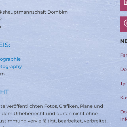
irkshauptmannschaft Dornbirn
2
n
NE
IS:
Fa
tographie
otography
Do
irn
Ty
HT
Ka
te veröffentlichten Fotos, Grafiken, Pläne und
Do
n dem Urheberrecht und dürfen nicht ohne
Inf
ustimmung vervielfältigt, bearbeitet, verbreitet,