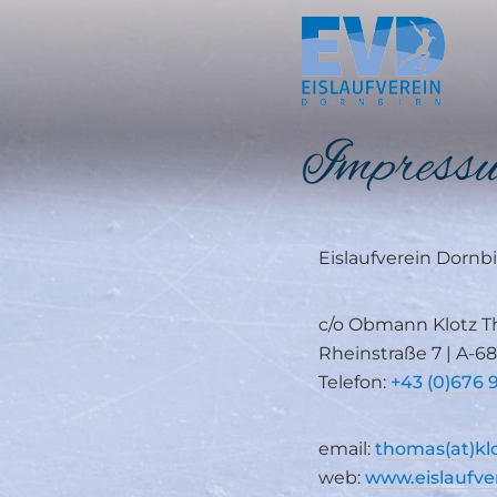
Springe
zum
Inhalt
Impress
Eislaufverein Dornb
c/o Obmann Klotz 
Rheinstraße 7 | A-6
Telefon:
+43 (0)676 
email:
thomas(at)kl
web:
www.eislaufve