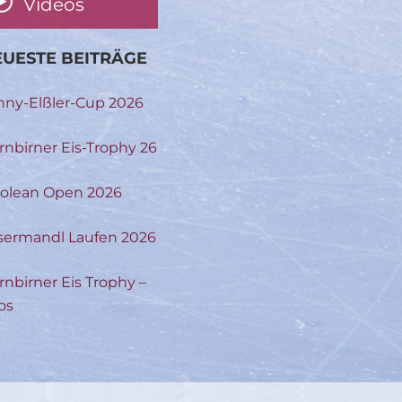
Videos
UESTE BEITRÄGE
nny-Elßler-Cup 2026
rnbirner Eis-Trophy 26
rolean Open 2026
sermandl Laufen 2026
rnbirner Eis Trophy –
os