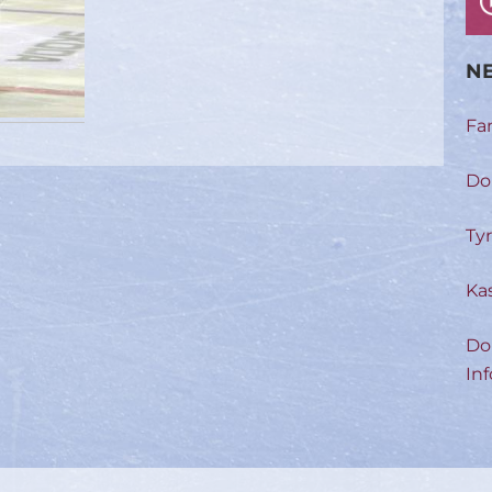
NE
Fa
Do
Ty
Ka
Do
Inf