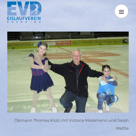
Springe
zum
MENÜ
Inhalt
Obmann Thomas Klotz mit Victoria Moosmann und Sarah
Mattle