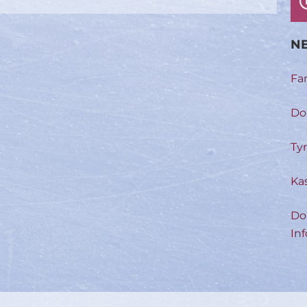
NE
Fa
Do
Ty
Ka
Do
Inf