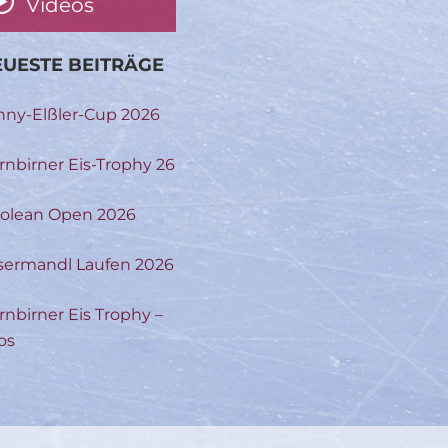
Videos
UESTE BEITRÄGE
nny-Elßler-Cup 2026
rnbirner Eis-Trophy 26
rolean Open 2026
sermandl Laufen 2026
rnbirner Eis Trophy –
os