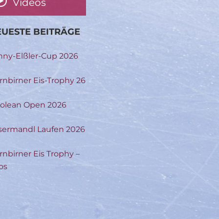
Videos
UESTE BEITRÄGE
nny-Elßler-Cup 2026
rnbirner Eis-Trophy 26
rolean Open 2026
sermandl Laufen 2026
rnbirner Eis Trophy –
os