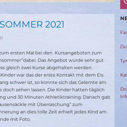
NE
NSOMMER 2021
Fa
21
Do
 zum ersten Mal bei den Kursangeboten zum
ensommer”dabei. Das Angebot wurde sehr gut
Ty
s gleich zwei Kurse abgehalten werden
Ka
 Kinder war das der erste Kontakt mit dem Eis.
ang schwer ist, so konnte sich das Gelernte am
Do
doch sehen lassen. Die Kinder hatten täglich
Inf
ing und 30 Minuten Athletiktraining. Danach gab
Jausensäckle mit Überraschung” zum
nerung an dies tolle Zeit erhielt jedes Kind am
nde mit Foto.