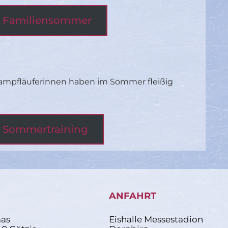
ie Familiensommer
ampfläuferinnen haben im Sommer fleißig
e Sommertraining
ANFAHRT
as
Eishalle Messestadion