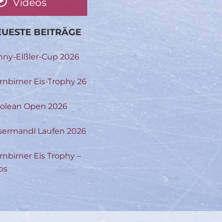
Videos
UESTE BEITRÄGE
nny-Elßler-Cup 2026
rnbirner Eis-Trophy 26
rolean Open 2026
sermandl Laufen 2026
rnbirner Eis Trophy –
os