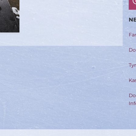
NE
Fa
Do
Ty
Ka
Do
Inf