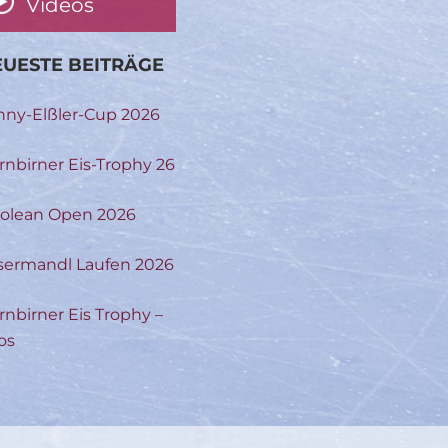
Videos
UESTE BEITRÄGE
nny-Elßler-Cup 2026
rnbirner Eis-Trophy 26
rolean Open 2026
sermandl Laufen 2026
rnbirner Eis Trophy –
os