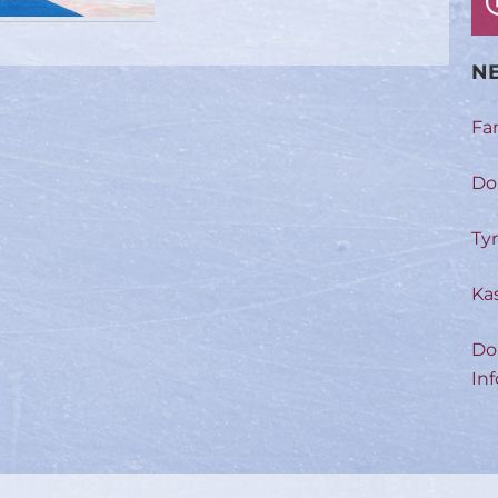
NE
Fa
Do
Ty
Ka
Do
Inf