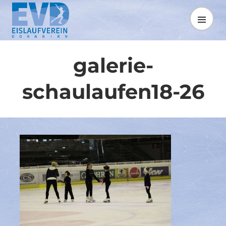
Springe
zum
MENÜ
Inhalt
galerie-
schaulaufen18-26