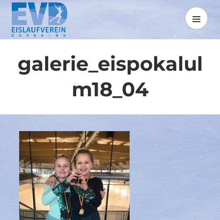
Springe
zum
MENÜ
Inhalt
galerie_eispokalul
m18_04