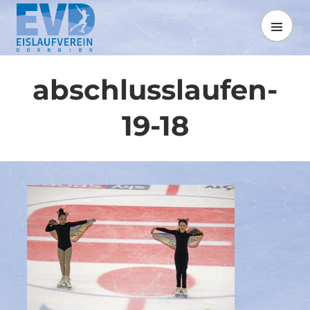
Springe
zum
MENÜ
Inhalt
abschlusslaufen-
19-18