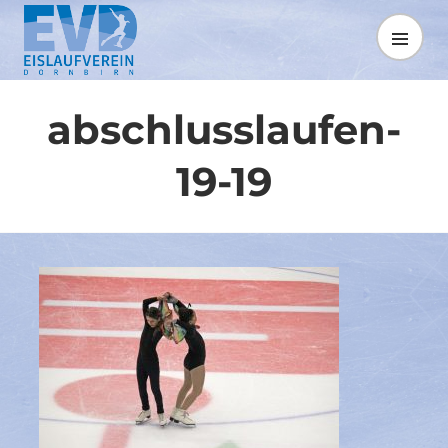
Springe
zum
MENÜ
Inhalt
abschlusslaufen-
19-19