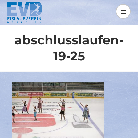
Springe
zum
MENÜ
Inhalt
abschlusslaufen-
19-25