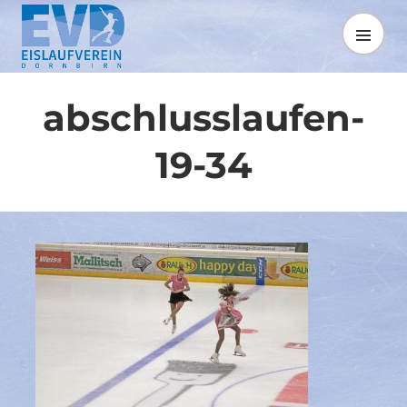
Springe
zum
MENÜ
Inhalt
abschlusslaufen-
19-34