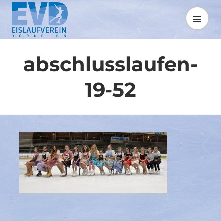
Springe
zum
MENÜ
Inhalt
abschlusslaufen-
19-52