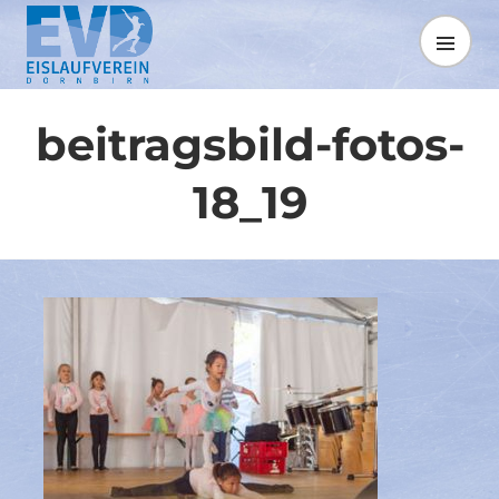
Springe
zum
MENÜ
Inhalt
beitragsbild-fotos-
18_19