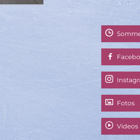
Somme
Faceb
Instag
Fotos
Videos