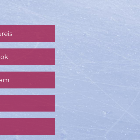
reis
ook
ram