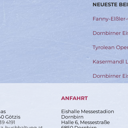
NEUESTE BE
Fanny-Elßler
Dornbirner Ei
Tyrolean Ope
Kasermandl L
Dornbirner Ei
ANFAHRT
as
Eishalle Messestadion
40 Götzis
Dornbirn
39 4191
Halle 6, Messestraße
z-buchhaltung.at
6850 Dornbirn