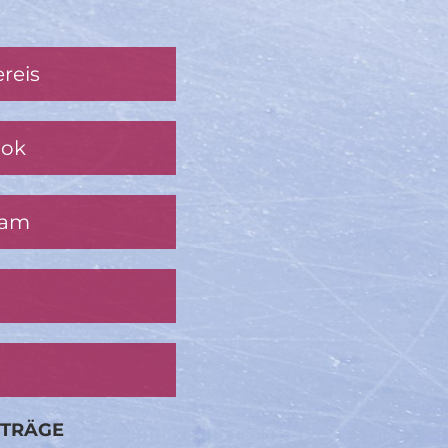
reis
ook
ram
ITRÄGE