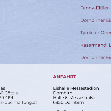
Fanny-Elßler
Dornbirner Ei
Tyrolean Ope
Kasermandl L
Dornbirner Ei
ANFAHRT
as
Eishalle Messestadion
40 Götzis
Dornbirn
39 4191
Halle 6, Messestraße
z-buchhaltung.at
6850 Dornbirn