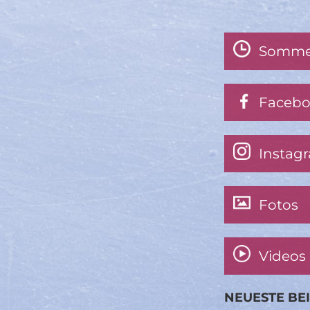
Somme
Faceb
Instag
Fotos
Videos
NEUESTE BE