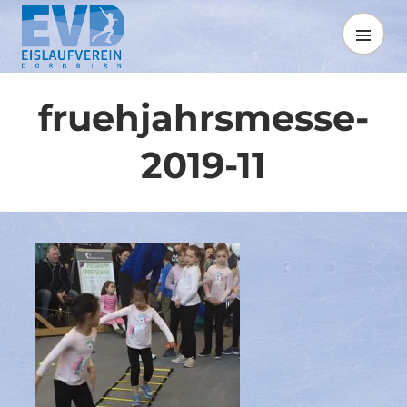
Springe
zum
MENÜ
Inhalt
fruehjahrsmesse-
2019-11