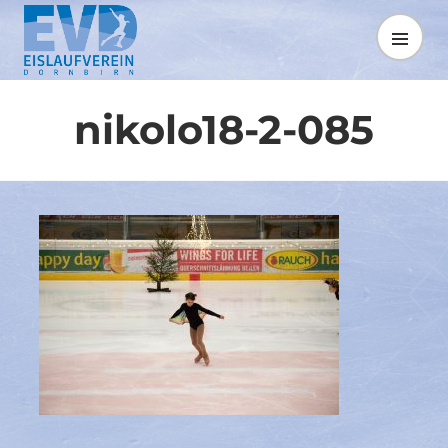
Springe
zum
MENÜ
Inhalt
nikolo18-2-085