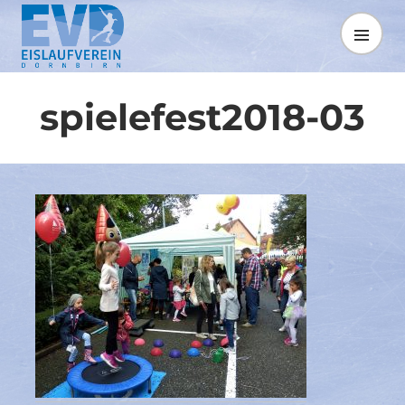
Springe
zum
MENÜ
Inhalt
spielefest2018-03