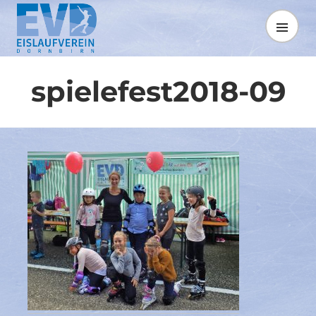
Springe
zum
MENÜ
Inhalt
spielefest2018-09