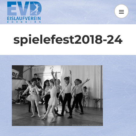
Springe
zum
MENÜ
Inhalt
spielefest2018-24