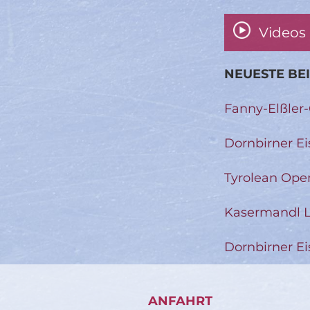
Videos
NEUESTE BE
Fanny-Elßler
Dornbirner Ei
Tyrolean Ope
Kasermandl L
Dornbirner Ei
ANFAHRT