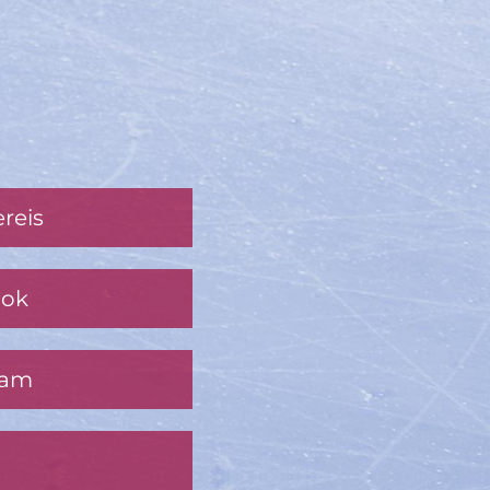
reis
ook
ram