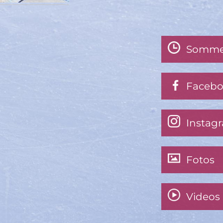
Somme
Faceb
Instag
Fotos
Videos