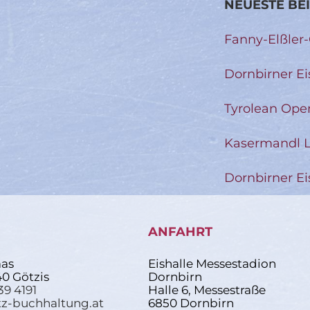
NEUESTE BE
Fanny-Elßler
Dornbirner Ei
Tyrolean Ope
Kasermandl L
Dornbirner Ei
ANFAHRT
as
Eishalle Messestadion
40 Götzis
Dornbirn
39 4191
Halle 6, Messestraße
z-buchhaltung.at
6850 Dornbirn