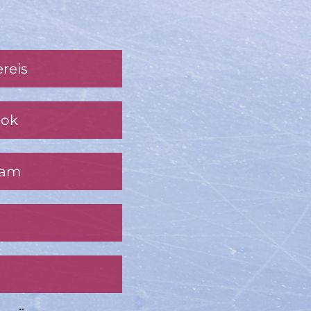
reis
ook
ram