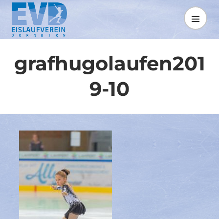
Springe
zum
MENÜ
Inhalt
grafhugolaufen201
9-10