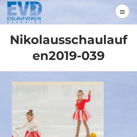
Springe
zum
MENÜ
Inhalt
Nikolausschaulauf
en2019-039