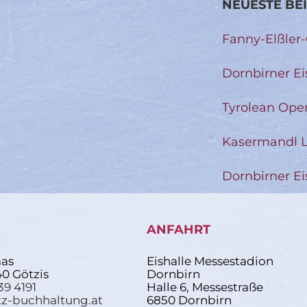
NEUESTE BE
Fanny-Elßler
Dornbirner Ei
Tyrolean Ope
Kasermandl L
Dornbirner Ei
ANFAHRT
as
Eishalle Messestadion
40 Götzis
Dornbirn
39 4191
Halle 6, Messestraße
z-buchhaltung.at
6850 Dornbirn