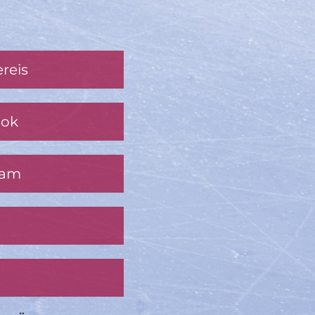
reis
ook
ram