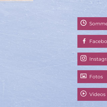
Somme
Faceb
Instag
Fotos
Videos