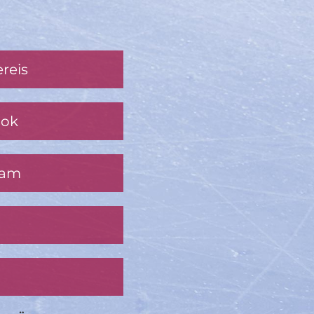
reis
ook
ram