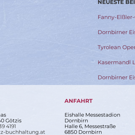
NEUESTE BE
Fanny-Elßler
Dornbirner Ei
Tyrolean Ope
Kasermandl L
Dornbirner Ei
ANFAHRT
as
Eishalle Messestadion
40 Götzis
Dornbirn
39 4191
Halle 6, Messestraße
z-buchhaltung.at
6850 Dornbirn