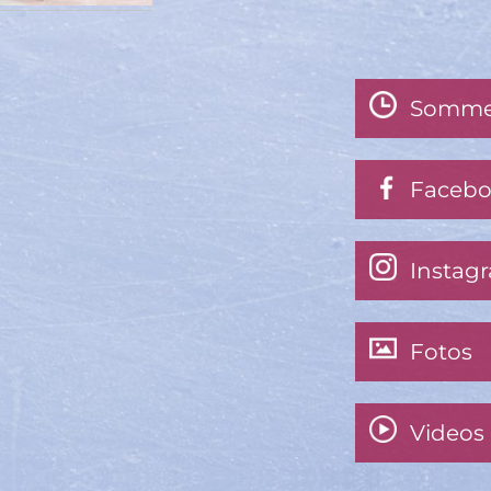
Somme
Faceb
Instag
Fotos
Videos