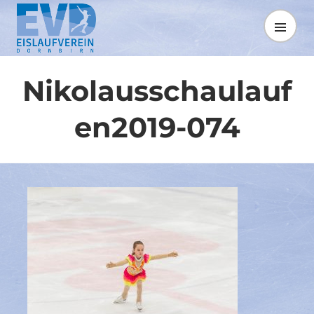
Springe
zum
MENÜ
Inhalt
Nikolausschaulauf
en2019-074