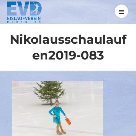
Springe
zum
MENÜ
Inhalt
Nikolausschaulauf
en2019-083