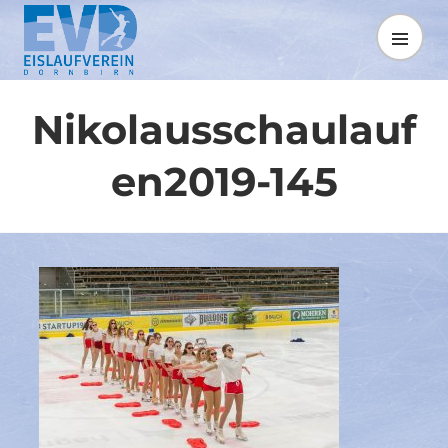
Springe
zum
MENÜ
Inhalt
Nikolausschaulauf
en2019-145