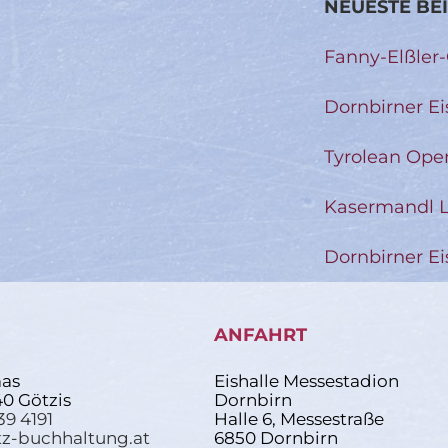
NEUESTE BE
Fanny-Elßler
Dornbirner Ei
Tyrolean Ope
Kasermandl L
Dornbirner Ei
ANFAHRT
as
Eishalle Messestadion
40 Götzis
Dornbirn
39 4191
Halle 6, Messestraße
z-buchhaltung.at
6850 Dornbirn