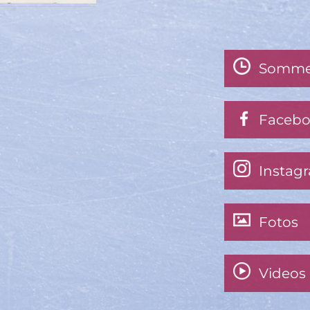
Somme
Faceb
Instag
Fotos
Videos