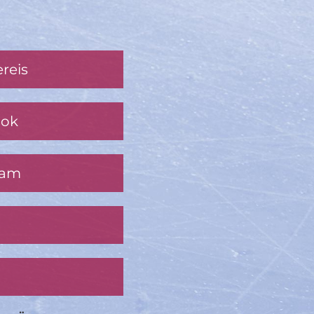
reis
ook
ram