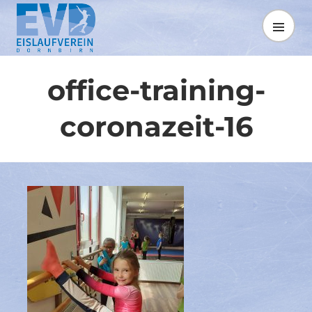
Springe
zum
MENÜ
Inhalt
office-training-
coronazeit-16