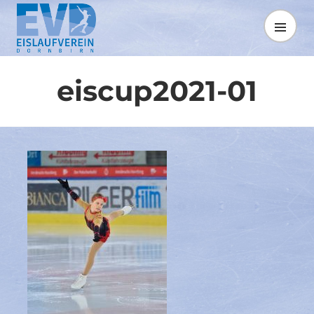
Springe
zum
MENÜ
Inhalt
eiscup2021-01