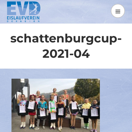
Springe
zum
MENÜ
Inhalt
schattenburgcup-
2021-04