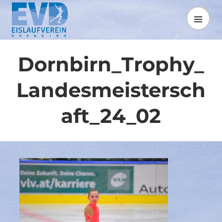
Springe
zum
MENÜ
Inhalt
Dornbirn_Trophy_
Landesmeistersch
aft_24_02