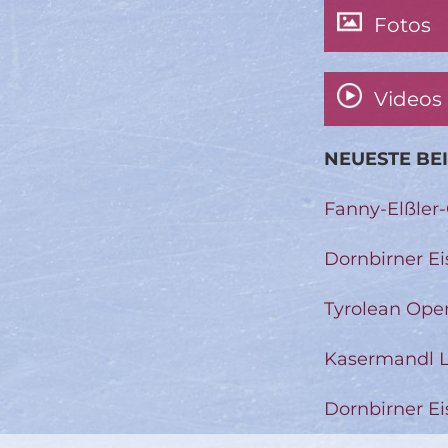
Fotos
Videos
NEUESTE BE
Fanny-Elßler
Dornbirner Ei
Tyrolean Ope
Kasermandl L
Dornbirner Ei