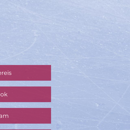
reis
ook
ram