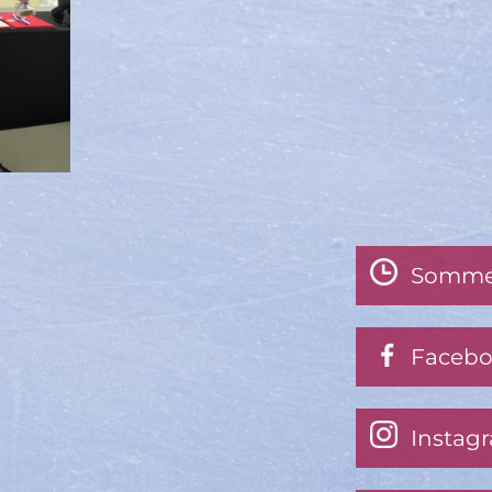
Somme
Faceb
Instag