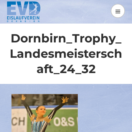
Springe
zum
MENÜ
Inhalt
Dornbirn_Trophy_
Landesmeistersch
aft_24_32