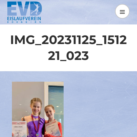
Springe
zum
MENÜ
Inhalt
IMG_20231125_1512
21_023