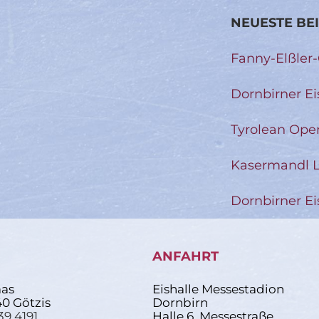
NEUESTE BE
Fanny-Elßler
Dornbirner Ei
Tyrolean Ope
Kasermandl L
Dornbirner Ei
ANFAHRT
as
Eishalle Messestadion
40 Götzis
Dornbirn
39 4191
Halle 6, Messestraße