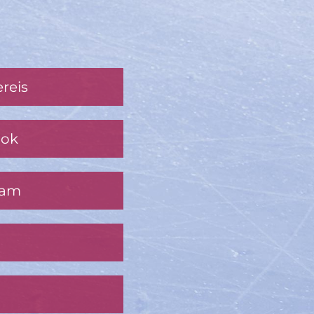
reis
ook
ram