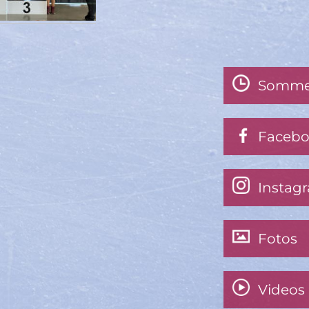
Somme
Faceb
Instag
Fotos
Videos