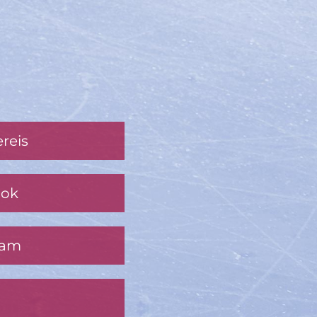
reis
ook
ram