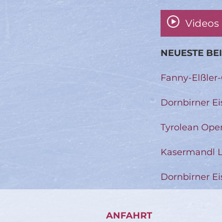
Videos
NEUESTE BE
Fanny-Elßler
Dornbirner Ei
Tyrolean Ope
Kasermandl L
Dornbirner Ei
ANFAHRT