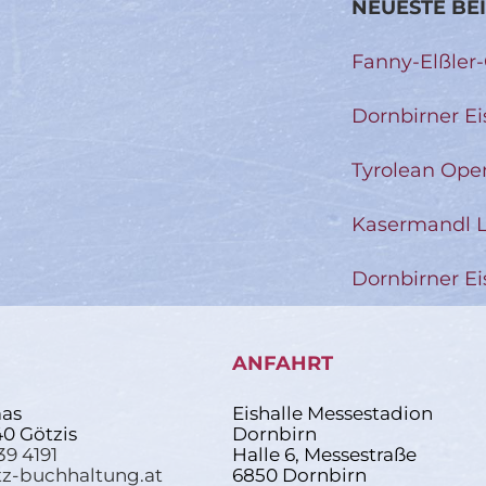
NEUESTE BE
Fanny-Elßler
Dornbirner Ei
Tyrolean Ope
Kasermandl L
Dornbirner Ei
ANFAHRT
as
Eishalle Messestadion
40 Götzis
Dornbirn
39 4191
Halle 6, Messestraße
z-buchhaltung.at
6850 Dornbirn