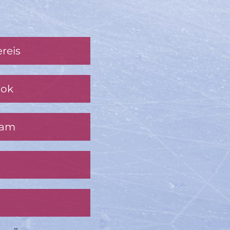
reis
ook
ram