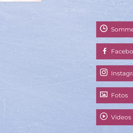
Somme
Faceb
Instag
Fotos
Videos