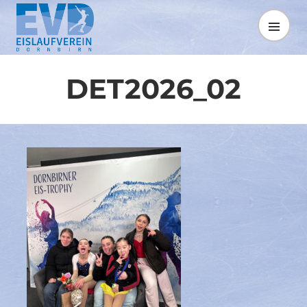
Springe
zum
MENÜ
Inhalt
DET2026_02