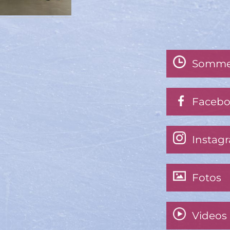
Somme
Faceb
Instag
Fotos
Videos