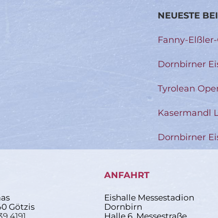
NEUESTE BE
Fanny-Elßler
Dornbirner Ei
Tyrolean Ope
Kasermandl L
Dornbirner Ei
ANFAHRT
as
Eishalle Messestadion
40 Götzis
Dornbirn
39 4191
Halle 6, Messestraße