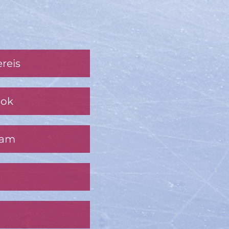
reis
ook
ram