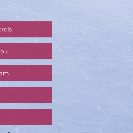
reis
ook
ram