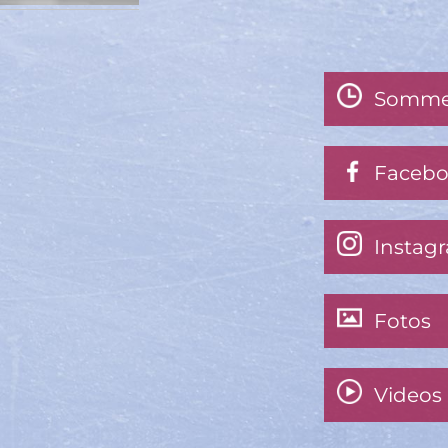
Somme
Faceb
Instag
Fotos
Videos