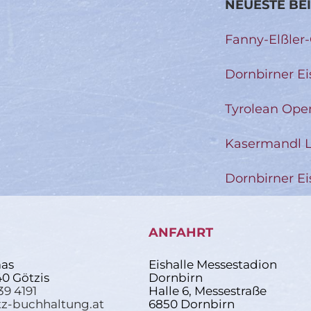
NEUESTE BE
Fanny-Elßler
Dornbirner Ei
Tyrolean Ope
Kasermandl L
Dornbirner Ei
ANFAHRT
as
Eishalle Messestadion
40 Götzis
Dornbirn
39 4191
Halle 6, Messestraße
z-buchhaltung.at
6850 Dornbirn