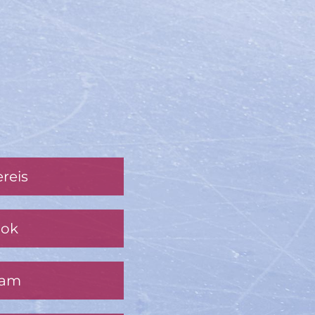
reis
ook
ram