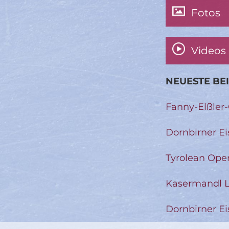
Fotos
Videos
NEUESTE BE
Fanny-Elßler
Dornbirner Ei
Tyrolean Ope
Kasermandl L
Dornbirner Ei