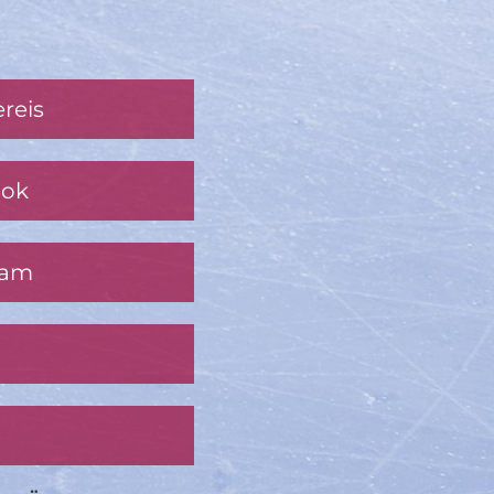
reis
ook
ram