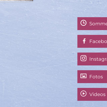
Somme
Faceb
Instag
Fotos
Videos