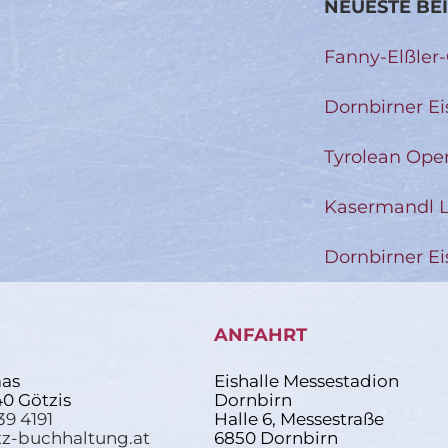
NEUESTE BE
Fanny-Elßler
Dornbirner Ei
Tyrolean Ope
Kasermandl L
Dornbirner Ei
ANFAHRT
as
Eishalle Messestadion
40 Götzis
Dornbirn
39 4191
Halle 6, Messestraße
z-buchhaltung.at
6850 Dornbirn