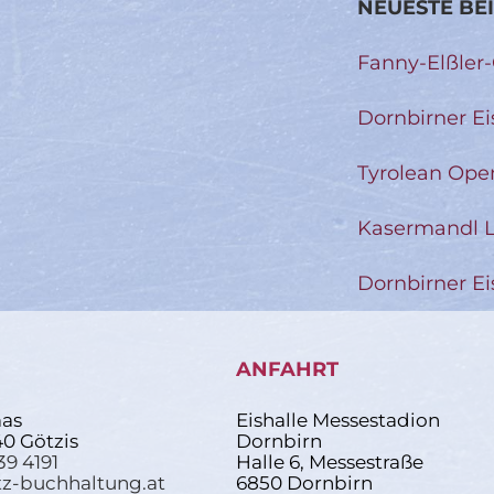
NEUESTE BE
Fanny-Elßler
Dornbirner Ei
Tyrolean Ope
Kasermandl L
Dornbirner Ei
ANFAHRT
as
Eishalle Messestadion
40 Götzis
Dornbirn
39 4191
Halle 6, Messestraße
z-buchhaltung.at
6850 Dornbirn