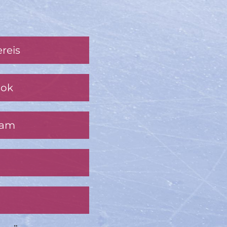
reis
ook
ram