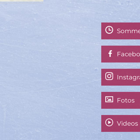
Somme
Faceb
Instag
Fotos
Videos