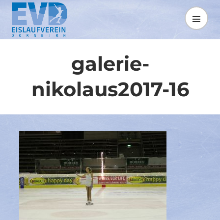
Springe
zum
MENÜ
Inhalt
galerie-
nikolaus2017-16